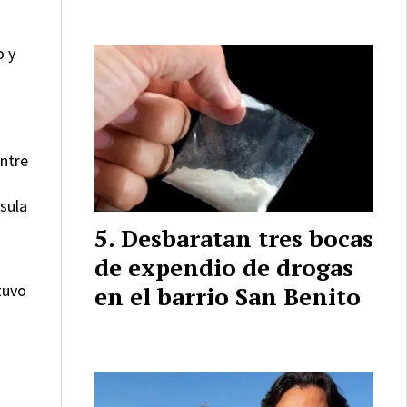
o y
entre
nsula
Desbaratan tres bocas
de expendio de drogas
tuvo
en el barrio San Benito