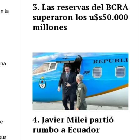
Las reservas del BCRA
n la
superaron los u$s50.000
millones
una
Javier Milei partió
de
rumbo a Ecuador
sus