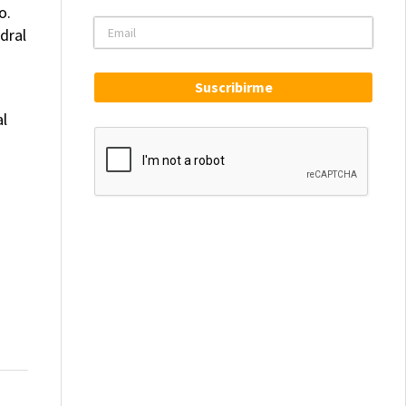
o.
dral
Suscribirme
al