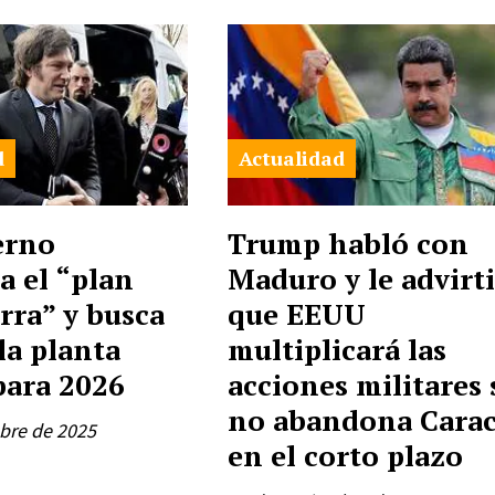
d
Actualidad
erno
Trump habló con
a el “plan
Maduro y le advirt
rra” y busca
que EEUU
la planta
multiplicará las
para 2026
acciones militares 
no abandona Carac
bre de 2025
en el corto plazo