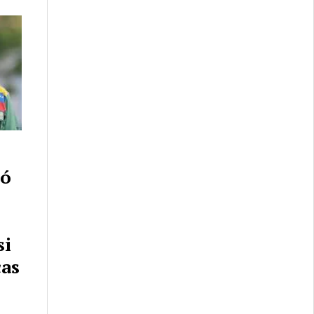
ió
si
as