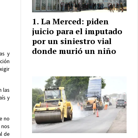
La Merced: piden
juicio para el imputado
por un siniestro vial
donde murió un niño
as y
ición
xigir
n las
ís y
ue no
 nos
al de