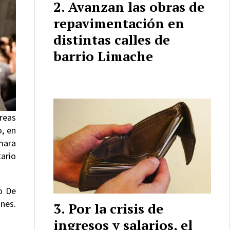
Avanzan las obras de
repavimentación en
distintas calles de
barrio Limache
áreas
o, en
ámara
tario
o De
ones.
Por la crisis de
ingresos y salarios, el